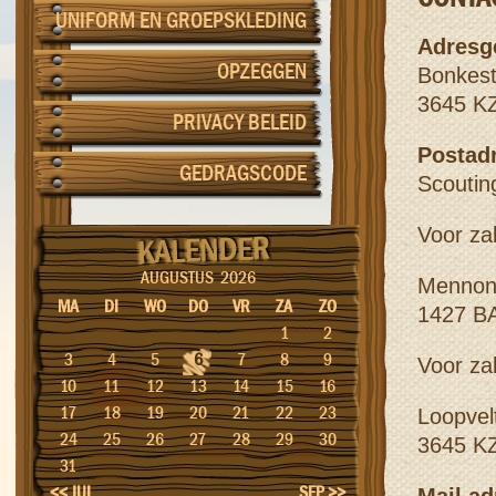
UNIFORM EN GROEPSKLEDING
Adresg
OPZEGGEN
Bonkes
3645 K
PRIVACY BELEID
Postadr
GEDRAGSCODE
Scoutin
Voor zak
AUGUSTUS 2026
Mennoni
MA
DI
WO
DO
VR
ZA
ZO
1427 
1
2
3
4
5
6
7
8
9
Voor za
10
11
12
13
14
15
16
17
18
19
20
21
22
23
Loopvel
24
25
26
27
28
29
30
3645 K
31
<< JUL
SEP >>