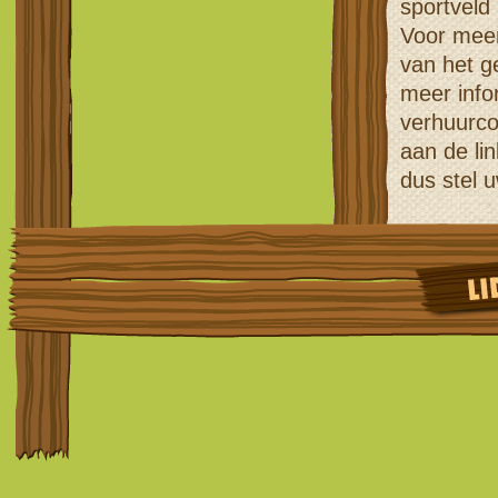
sportveld
Voor meer 
van het g
meer info
verhuurco
aan de lin
dus stel 