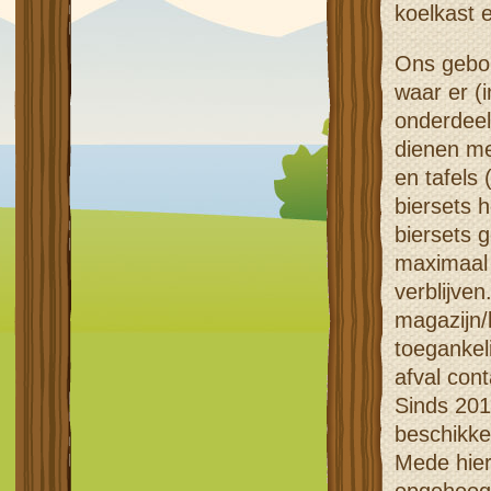
koelkast 
Ons gebou
waar er (
onderdeel
dienen me
en tafels
biersets 
biersets 
maximaal 
verblijve
magazijn/
toegankel
afval con
Sinds 201
beschikke
Mede hier