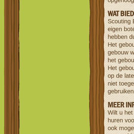
opgehoog
WAT BIED
Scouting 
eigen bot
hebben du
Het gebo
gebouw wo
het gebo
Het gebou
op de lat
niet toeg
gebruiken.
MEER IN
Wilt u he
huren voo
ook mogeli