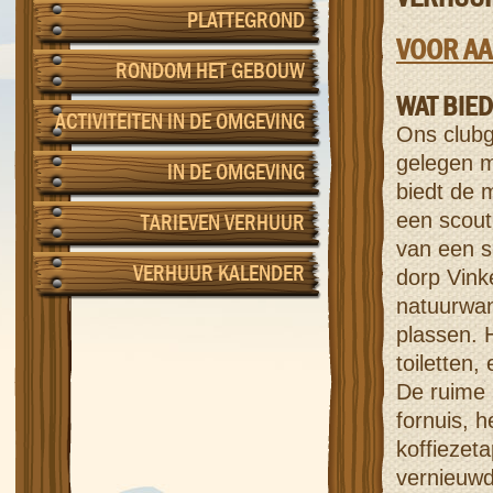
PLATTEGROND
VOOR AA
RONDOM HET GEBOUW
WAT BIED
ACTIVITEITEN IN DE OMGEVING
Ons clubg
gelegen m
IN DE OMGEVING
biedt de 
een scout
TARIEVEN VERHUUR
van een s
VERHUUR KALENDER
dorp Vink
natuurwa
plassen. 
toiletten,
De ruime 
fornuis, 
koffiezet
vernieuwd