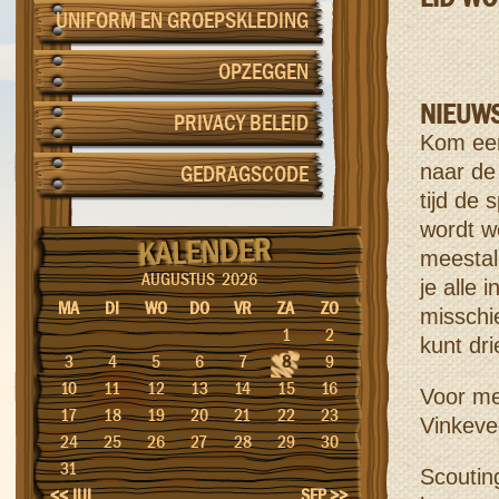
UNIFORM EN GROEPSKLEDING
OPZEGGEN
NIEUW
PRIVACY BELEID
Kom eens
naar de 
GEDRAGSCODE
tijd de
wordt w
meestal
AUGUSTUS 2026
je alle 
MA
DI
WO
DO
VR
ZA
ZO
misschi
1
2
kunt dri
3
4
5
6
7
8
9
10
11
12
13
14
15
16
Voor me
17
18
19
20
21
22
23
Vinkeve
24
25
26
27
28
29
30
31
Scouting
<< JUL
SEP >>