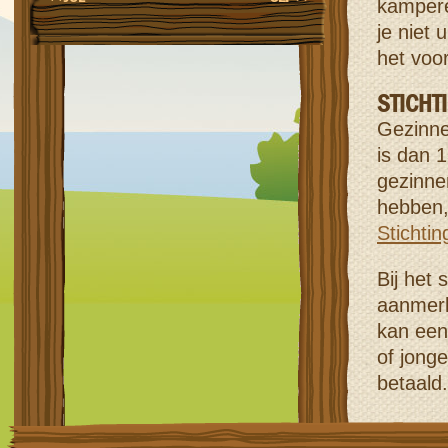
kampere
je niet
het voor
STICHT
Gezinne
is dan 
gezinnen
hebben,
Stichtin
Bij het
aanmerk
kan een
of jong
betaald.